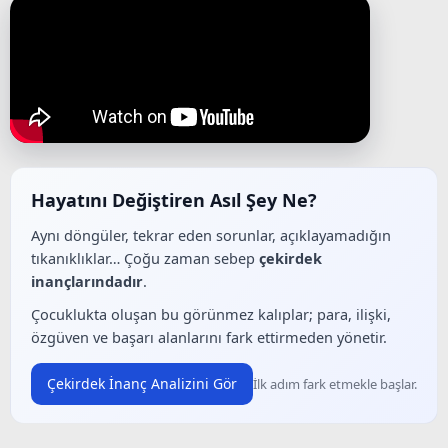
Hayatını Değiştiren Asıl Şey Ne?
Aynı döngüler, tekrar eden sorunlar, açıklayamadığın
tıkanıklıklar… Çoğu zaman sebep
çekirdek
inançlarındadır
.
Çocuklukta oluşan bu görünmez kalıplar; para, ilişki,
özgüven ve başarı alanlarını fark ettirmeden yönetir.
Çekirdek İnanç Analizini Gör
İlk adım fark etmekle başlar.