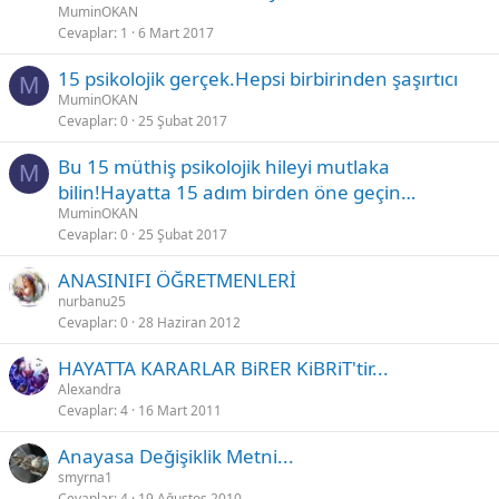
MuminOKAN
Cevaplar
1
6 Mart 2017
15 psikolojik gerçek.Hepsi birbirinden şaşırtıcı
M
MuminOKAN
Cevaplar
0
25 Şubat 2017
Bu 15 müthiş psikolojik hileyi mutlaka
M
bilin!Hayatta 15 adım birden öne geçin…
MuminOKAN
Cevaplar
0
25 Şubat 2017
ANASINIFI ÖĞRETMENLERİ
nurbanu25
Cevaplar
0
28 Haziran 2012
HAYATTA KARARLAR BiRER KiBRiT'tir...
Alexandra
Cevaplar
4
16 Mart 2011
Anayasa Değişiklik Metni...
smyrna1
Cevaplar
4
19 Ağustos 2010