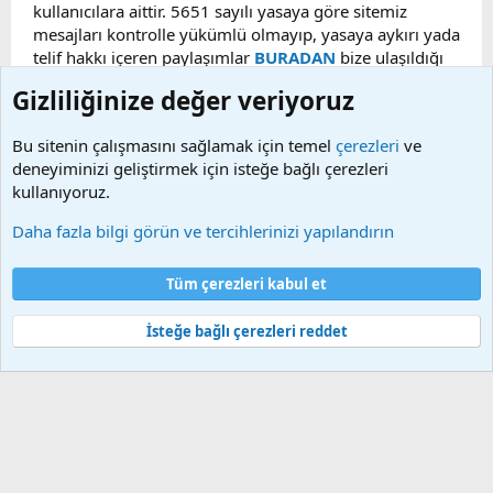
kullanıcılara aittir. 5651 sayılı yasaya göre sitemiz
mesajları kontrolle yükümlü olmayıp, yasaya aykırı yada
telif hakkı içeren paylaşımlar
BURADAN
bize ulaşıldığı
taktirde, ilgili konu en geç 48 saat içerisinde
Gizliliğinize değer veriyoruz
kaldırılacaktır. Sitemizde Bulunan Videolar YouTube,
Facebook, Dailymotion, v.b. video paylaşım sitelerinden
Bu sitenin çalışmasını sağlamak için temel
çerezleri
ve
alınmaktadır. Telif hakları sorumluluğu bu sitelere aittir.
deneyiminizi geliştirmek için isteğe bağlı çerezleri
Videoların hiç biri sunucularımızda bulunmamaktadır.
kullanıyoruz.
Daha fazla bilgi görün ve tercihlerinizi yapılandırın
Çerezler
Bize ulaşın
Şartlar ve kurallar
Gizlilik politikası
Yardım
Tüm çerezleri kabul et
Ana sayfa
R
S
S
İsteğe bağlı çerezleri reddet
®
Community platform by XenForo
© 2010-2025 XenForo Ltd.
Bu forum XenGenTr © 2014 - 2026 ürünleri ile desteklenmektedir