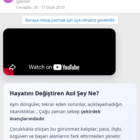
gokmen
Cevaplar
30
17 Ocak 2010
Buraya mesaj yazmak için üye olmanız gereklidir.
Hayatını Değiştiren Asıl Şey Ne?
Aynı döngüler, tekrar eden sorunlar, açıklayamadığın
tıkanıklıklar… Çoğu zaman sebep
çekirdek
inançlarındadır
.
Çocuklukta oluşan bu görünmez kalıplar; para, ilişki,
özgüven ve başarı alanlarını fark ettirmeden yönetir.