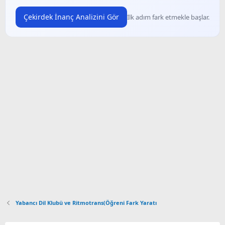
Çekirdek İnanç Analizini Gör
İlk adım fark etmekle başlar.
Yabancı Dil Klubü ve Ritmotrans(Öğreni Fark Yaratı