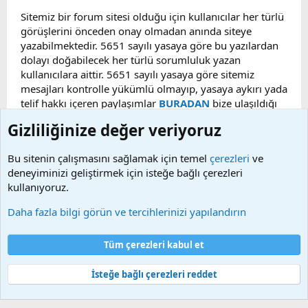
Sitemiz bir forum sitesi olduğu için kullanıcılar her türlü
görüşlerini önceden onay olmadan anında siteye
yazabilmektedir. 5651 sayılı yasaya göre bu yazılardan
dolayı doğabilecek her türlü sorumluluk yazan
kullanıcılara aittir. 5651 sayılı yasaya göre sitemiz
mesajları kontrolle yükümlü olmayıp, yasaya aykırı yada
telif hakkı içeren paylaşımlar
BURADAN
bize ulaşıldığı
taktirde, ilgili konu en geç 48 saat içerisinde
Gizliliğinize değer veriyoruz
kaldırılacaktır. Sitemizde Bulunan Videolar YouTube,
Facebook, Dailymotion, v.b. video paylaşım sitelerinden
Bu sitenin çalışmasını sağlamak için temel
çerezleri
ve
alınmaktadır. Telif hakları sorumluluğu bu sitelere aittir.
deneyiminizi geliştirmek için isteğe bağlı çerezleri
Videoların hiç biri sunucularımızda bulunmamaktadır.
kullanıyoruz.
Daha fazla bilgi görün ve tercihlerinizi yapılandırın
Çerezler
Bize ulaşın
Şartlar ve kurallar
Gizlilik politikası
Yardım
Tüm çerezleri kabul et
Ana sayfa
R
S
S
İsteğe bağlı çerezleri reddet
®
Community platform by XenForo
© 2010-2025 XenForo Ltd.
Bu forum XenGenTr © 2014 - 2026 ürünleri ile desteklenmektedir