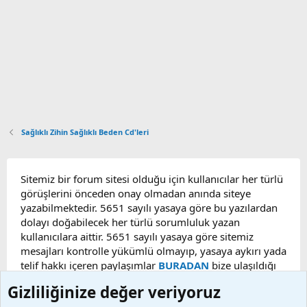
Sağlıklı Zihin Sağlıklı Beden Cd'leri
Sitemiz bir forum sitesi olduğu için kullanıcılar her türlü
görüşlerini önceden onay olmadan anında siteye
yazabilmektedir. 5651 sayılı yasaya göre bu yazılardan
dolayı doğabilecek her türlü sorumluluk yazan
kullanıcılara aittir. 5651 sayılı yasaya göre sitemiz
mesajları kontrolle yükümlü olmayıp, yasaya aykırı yada
telif hakkı içeren paylaşımlar
BURADAN
bize ulaşıldığı
taktirde, ilgili konu en geç 48 saat içerisinde
Gizliliğinize değer veriyoruz
kaldırılacaktır. Sitemizde Bulunan Videolar YouTube,