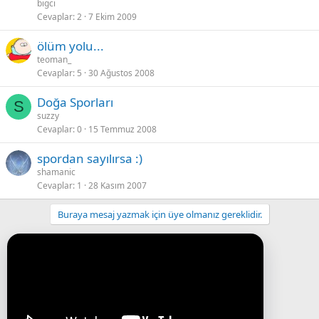
bigci
Cevaplar
2
7 Ekim 2009
ölüm yolu...
teoman_
Cevaplar
5
30 Ağustos 2008
Doğa Sporları
S
suzzy
Cevaplar
0
15 Temmuz 2008
spordan sayılırsa :)
shamanic
Cevaplar
1
28 Kasım 2007
Buraya mesaj yazmak için üye olmanız gereklidir.