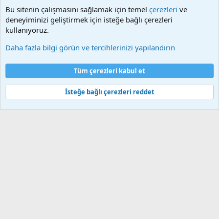
Facebook, Dailymotion, v.b. video paylaşım sitelerinden
Bu sitenin çalışmasını sağlamak için temel
çerezleri
ve
alınmaktadır. Telif hakları sorumluluğu bu sitelere aittir.
deneyiminizi geliştirmek için isteğe bağlı çerezleri
Videoların hiç biri sunucularımızda bulunmamaktadır.
kullanıyoruz.
Daha fazla bilgi görün ve tercihlerinizi yapılandırın
Çerezler
Bize ulaşın
Şartlar ve kurallar
Gizlilik politikası
Yardım
Tüm çerezleri kabul et
Ana sayfa
R
S
S
İsteğe bağlı çerezleri reddet
®
Community platform by XenForo
© 2010-2025 XenForo Ltd.
Bu forum XenGenTr © 2014 - 2026 ürünleri ile desteklenmektedir