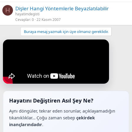
Dişler Hangi Yöntemlerle Beyazlatılabilir
H
hayatimdegisti
Cevaplar
0
22 Kasım 2007
Buraya mesaj yazmak için üye olmanız gereklidir.
Hayatını Değiştiren Asıl Şey Ne?
Aynı döngüler, tekrar eden sorunlar, açıklayamadığın
tıkanıklıklar… Çoğu zaman sebep
çekirdek
inançlarındadır
.