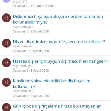
ertugrul15
Cevaplar
0
17 Temmuz 2008
Dişlerimizi fırçalayarak çürüklerden tamamen
H
korunabilir miyiz?
hayatimdegisti
Cevaplar
0
3 Şubat 2008
Diş ve diş etimize uygun fırçayı nasıl seçebiliriz?
H
hayatimdegisti
Cevaplar
0
3 Şubat 2008
Hassas dişler için uygun diş macunları hangileri?
H
hayatimdegisti
Cevaplar
0
3 Şubat 2008
Klasik mi yoksa elektrikli bir diş fırçası mı
H
kullanalım?
hayatimdegisti
Cevaplar
0
3 Şubat 2008
Gün içinde diş fırçalama fırsatı bulamayanlar
H