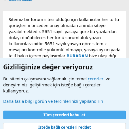
Sitemiz bir forum sitesi olduğu için kullanıcılar her türlü
görüşlerini önceden onay olmadan anında siteye
yazabilmektedir. 5651 sayılı yasaya göre bu yazılardan
dolayı doğabilecek her türlü sorumluluk yazan
kullanıcılara aittir. 5651 sayılı yasaya göre sitemiz
mesajları kontrolle yükümlü olmayıp, yasaya aykırı yada
telif hakkı içeren paylaşımlar
BURADAN
bize ulaşıldığı
taktirde, ilgili konu en geç 48 saat içerisinde
Gizliliğinize değer veriyoruz
kaldırılacaktır. Sitemizde Bulunan Videolar YouTube,
Facebook, Dailymotion, v.b. video paylaşım sitelerinden
Bu sitenin çalışmasını sağlamak için temel
çerezleri
ve
alınmaktadır. Telif hakları sorumluluğu bu sitelere aittir.
deneyiminizi geliştirmek için isteğe bağlı çerezleri
Videoların hiç biri sunucularımızda bulunmamaktadır.
kullanıyoruz.
Daha fazla bilgi görün ve tercihlerinizi yapılandırın
Çerezler
Bize ulaşın
Şartlar ve kurallar
Gizlilik politikası
Yardım
Tüm çerezleri kabul et
Ana sayfa
R
S
S
İsteğe bağlı çerezleri reddet
®
Community platform by XenForo
© 2010-2025 XenForo Ltd.