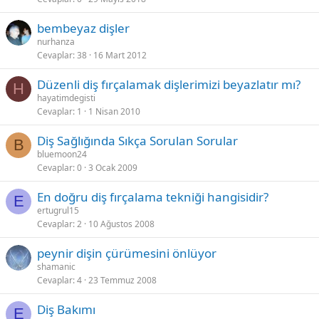
bembeyaz dişler
nurhanza
Cevaplar
38
16 Mart 2012
Düzenli diş fırçalamak dişlerimizi beyazlatır mı?
H
hayatimdegisti
Cevaplar
1
1 Nisan 2010
Diş Sağlığında Sıkça Sorulan Sorular
B
bluemoon24
Cevaplar
0
3 Ocak 2009
En doğru diş fırçalama tekniği hangisidir?
E
ertugrul15
Cevaplar
2
10 Ağustos 2008
peynir dişin çürümesini önlüyor
shamanic
Cevaplar
4
23 Temmuz 2008
Diş Bakımı
E