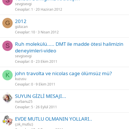
S
sevgisevgi
Cevaplar
1
20 Haziran 2012
2012
G
gülücan
Cevaplar
10
3 Nisan 2012
Ruh molekülü..... DMT ile madde ötesi halimizin
S
deneyimleri‏-video
sevgisevgi
Cevaplar
0
23 Ekim 2011
john travolta ve nicolas cage ölümsüz mü?
K
kuzusu
Cevaplar
0
9 Ekim 2011
SUYUN GİZLİ MESAJI...
nurbanu25
Cevaplar
5
26 Eylül 2011
EVDE MUTLU OLMANIN YOLLARI..
çok_mutlu:)