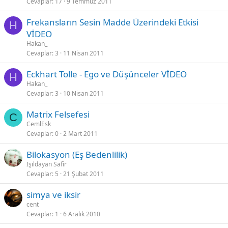
Cevaplar
17
9 Temmuz 2011
Frekansların Sesin Madde Üzerindeki Etkisi
H
VİDEO
Hakan_
Cevaplar
3
11 Nisan 2011
Eckhart Tolle - Ego ve Düşünceler VİDEO
H
Hakan_
Cevaplar
3
10 Nisan 2011
Matrix Felsefesi
C
CemlEsk
Cevaplar
0
2 Mart 2011
Bilokasyon (Eş Bedenlilik)
Işıldayan Safir
Cevaplar
5
21 Şubat 2011
simya ve iksir
cent
Cevaplar
1
6 Aralık 2010