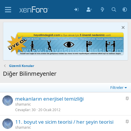
Gizemli Konular
Diğer Bilinmeyenler
Filtreler
S
mekanların enerjisel temizliği
a
shamanic
Cevaplar
30
20 Ocak 2012
b
i
S
11. boyut ve sicim teorisi / her şeyin teorisi
t
a
shamanic