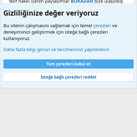
telif hakkı içeren paylaşımlar
BURADAN
bize ulaşıldığı
taktirde, ilgili konu en geç 48 saat içerisinde
Gizliliğinize değer veriyoruz
kaldırılacaktır. Sitemizde Bulunan Videolar YouTube,
Facebook, Dailymotion, v.b. video paylaşım sitelerinden
Bu sitenin çalışmasını sağlamak için temel
çerezleri
ve
alınmaktadır. Telif hakları sorumluluğu bu sitelere aittir.
deneyiminizi geliştirmek için isteğe bağlı çerezleri
Videoların hiç biri sunucularımızda bulunmamaktadır.
kullanıyoruz.
Daha fazla bilgi görün ve tercihlerinizi yapılandırın
Çerezler
Bize ulaşın
Şartlar ve kurallar
Gizlilik politikası
Yardım
Tüm çerezleri kabul et
Ana sayfa
R
S
S
İsteğe bağlı çerezleri reddet
®
Community platform by XenForo
© 2010-2025 XenForo Ltd.
Bu forum XenGenTr © 2014 - 2026 ürünleri ile desteklenmektedir