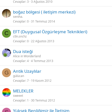
Cevaplar
3
3 Ağustos 2010
b
i
boğaz bölgesi ( iletişim merkezi)
t
seniha.
Cevaplar
0
31 Temmuz 2014
EFT (Duygusal Özgürleşme Teknikleri)
C
ctln.snchz
Cevaplar
0
22 Ağustos 2013
Dua isteği
Alice in Wonderland
Cevaplar
4
4 Temmuz 2013
Antik Uzaylılar
G
gülücan
Cevaplar
7
19 Kasım 2012
MELEKLER
sweeet
Cevaplar
1
30 Temmuz 2012
Yüksek Benliğimiz ile İletişim