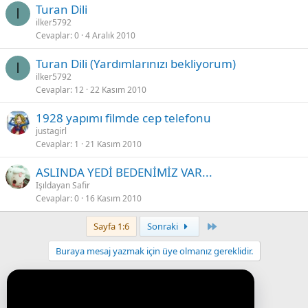
Turan Dili
I
ilker5792
Cevaplar
0
4 Aralık 2010
Turan Dili (Yardımlarınızı bekliyorum)
I
ilker5792
Cevaplar
12
22 Kasım 2010
1928 yapımı filmde cep telefonu
justagirl
Cevaplar
1
21 Kasım 2010
ASLINDA YEDİ BEDENİMİZ VAR...
Işıldayan Safir
Cevaplar
0
16 Kasım 2010
Last
Sayfa 1:6
Sonraki
Buraya mesaj yazmak için üye olmanız gereklidir.