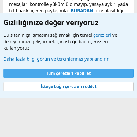
mesajları kontrolle yükümlü olmayıp, yasaya aykırı yada
telif hakkı içeren paylaşımlar
BURADAN
bize ulaşıldığı
taktirde, ilgili konu en geç 48 saat içerisinde
Gizliliğinize değer veriyoruz
kaldırılacaktır. Sitemizde Bulunan Videolar YouTube,
Facebook, Dailymotion, v.b. video paylaşım sitelerinden
Bu sitenin çalışmasını sağlamak için temel
çerezleri
ve
alınmaktadır. Telif hakları sorumluluğu bu sitelere aittir.
deneyiminizi geliştirmek için isteğe bağlı çerezleri
Videoların hiç biri sunucularımızda bulunmamaktadır.
kullanıyoruz.
Daha fazla bilgi görün ve tercihlerinizi yapılandırın
Çerezler
Bize ulaşın
Şartlar ve kurallar
Gizlilik politikası
Yardım
Tüm çerezleri kabul et
Ana sayfa
R
S
S
İsteğe bağlı çerezleri reddet
®
Community platform by XenForo
© 2010-2025 XenForo Ltd.
Bu forum XenGenTr © 2014 - 2026 ürünleri ile desteklenmektedir