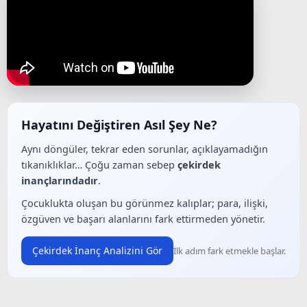
Hayatını Değiştiren Asıl Şey Ne?
Aynı döngüler, tekrar eden sorunlar, açıklayamadığın
tıkanıklıklar… Çoğu zaman sebep
çekirdek
inançlarındadır
.
Çocuklukta oluşan bu görünmez kalıplar; para, ilişki,
özgüven ve başarı alanlarını fark ettirmeden yönetir.
Çekirdek İnanç Analizini Gör
İlk adım fark etmekle başlar.