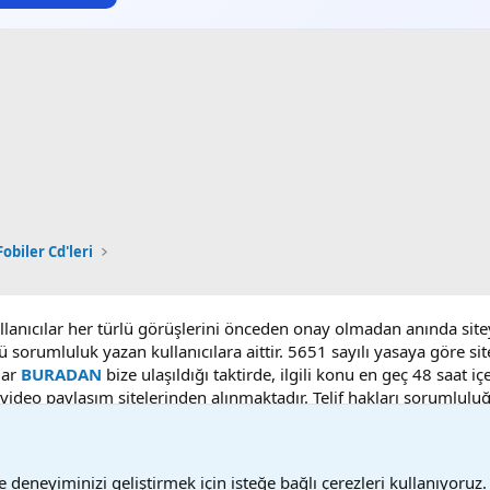
obiler Cd'leri
ullanıcılar her türlü görüşlerini önceden onay olmadan anında sit
ü sorumluluk yazan kullanıcılara aittir. 5651 sayılı yasaya göre 
lar
BURADAN
bize ulaşıldığı taktirde, ilgili konu en geç 48 saat i
deo paylaşım sitelerinden alınmaktadır. Telif hakları sorumluluğu b
 deneyiminizi geliştirmek için isteğe bağlı çerezleri kullanıyoruz.