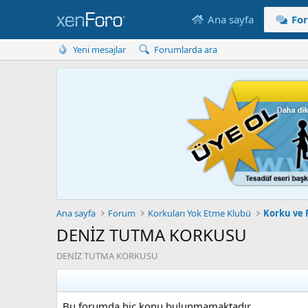
Ana sayfa
Fo
Yeni mesajlar
Forumlarda ara
Ana sayfa
Forum
Korkuları Yok Etme Klubü
Korku ve F
DENİZ TUTMA KORKUSU
DENİZ TUTMA KORKUSU
Bu forumda hiç konu bulunmamaktadır.