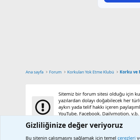
Ana sayfa
Forum
Korkuları Yok Etme Klubü
Korku ve F
Sitemiz bir forum sitesi olduğu için k
yazılardan dolayı doğabilecek her türl
aykırı yada telif hakkı içeren paylaşım
YouTube, Facebook, Dailymotion, v.b. vi
sunucularımızda bulunmamaktadır.
Gizliliğinize değer veriyoruz
Bu sitenin çalışmasını sağlamak için temel
çerezleri
ve