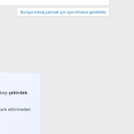
Buraya mesaj yazmak için üye olmanız gereklidir.
sebep
çekirdek
 fark ettirmeden