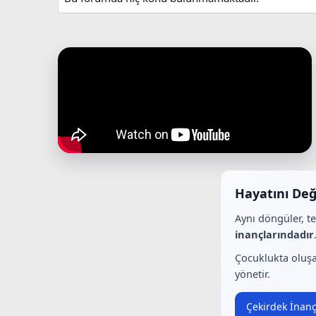
Hayatını Değ
Aynı döngüler, t
inançlarındadır
Çocuklukta oluşa
yönetir.
Çekirdek İnanç