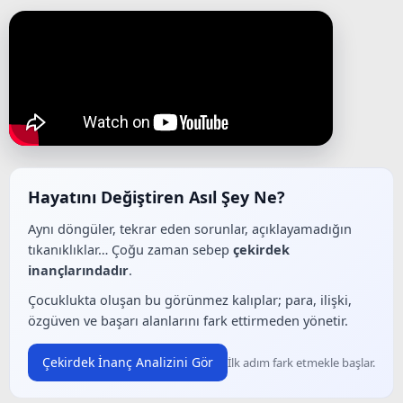
Hayatını Değiştiren Asıl Şey Ne?
Aynı döngüler, tekrar eden sorunlar, açıklayamadığın
tıkanıklıklar… Çoğu zaman sebep
çekirdek
inançlarındadır
.
Çocuklukta oluşan bu görünmez kalıplar; para, ilişki,
özgüven ve başarı alanlarını fark ettirmeden yönetir.
Çekirdek İnanç Analizini Gör
İlk adım fark etmekle başlar.