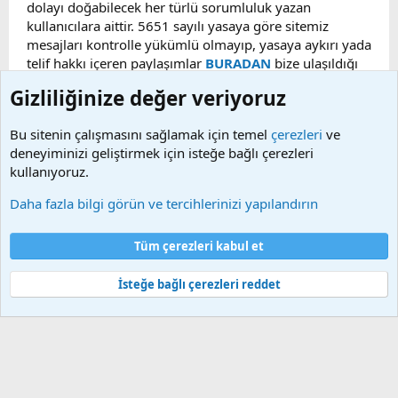
dolayı doğabilecek her türlü sorumluluk yazan
kullanıcılara aittir. 5651 sayılı yasaya göre sitemiz
mesajları kontrolle yükümlü olmayıp, yasaya aykırı yada
telif hakkı içeren paylaşımlar
BURADAN
bize ulaşıldığı
taktirde, ilgili konu en geç 48 saat içerisinde
Gizliliğinize değer veriyoruz
kaldırılacaktır. Sitemizde Bulunan Videolar YouTube,
Facebook, Dailymotion, v.b. video paylaşım sitelerinden
Bu sitenin çalışmasını sağlamak için temel
çerezleri
ve
alınmaktadır. Telif hakları sorumluluğu bu sitelere aittir.
deneyiminizi geliştirmek için isteğe bağlı çerezleri
Videoların hiç biri sunucularımızda bulunmamaktadır.
kullanıyoruz.
Daha fazla bilgi görün ve tercihlerinizi yapılandırın
Çerezler
Bize ulaşın
Şartlar ve kurallar
Gizlilik politikası
Yardım
Tüm çerezleri kabul et
Ana sayfa
R
S
S
İsteğe bağlı çerezleri reddet
®
Community platform by XenForo
© 2010-2025 XenForo Ltd.
Bu forum XenGenTr © 2014 - 2026 ürünleri ile desteklenmektedir