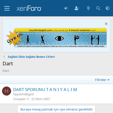
Sağlıklı Zihin Sağlıklı Beden Cd'leri
Dart
Dart
Filtreler
DART SPORUNU T A N I Y A L I M
H
hayatimdegisti
Cevaplar
5
22 Ekim 2007
Buraya mesaj yazmak için üye olmanız gereklidir.