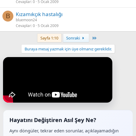
Cevaplar
0
5 Ocak 2009
Kızamıkçık hastalığı
B
bluemoon24
Cevaplar
0
5 Ocak 2009
Last
Sayfa 1:10
Sonraki
Buraya mesaj yazmak için üye olmanız gereklidir.
Hayatını Değiştiren Asıl Şey Ne?
Aynı döngüler, tekrar eden sorunlar, açıklayamadığın