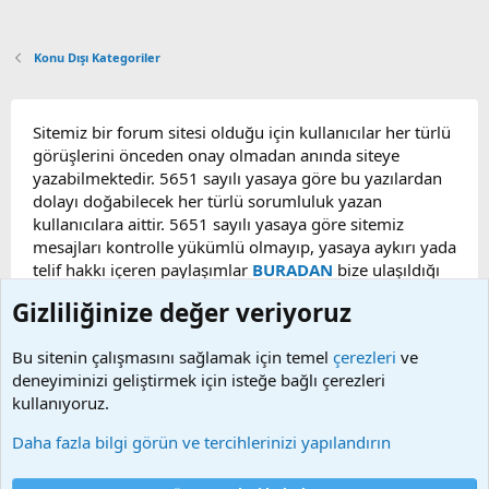
Konu Dışı Kategoriler
Sitemiz bir forum sitesi olduğu için kullanıcılar her türlü
görüşlerini önceden onay olmadan anında siteye
yazabilmektedir. 5651 sayılı yasaya göre bu yazılardan
dolayı doğabilecek her türlü sorumluluk yazan
kullanıcılara aittir. 5651 sayılı yasaya göre sitemiz
mesajları kontrolle yükümlü olmayıp, yasaya aykırı yada
telif hakkı içeren paylaşımlar
BURADAN
bize ulaşıldığı
taktirde, ilgili konu en geç 48 saat içerisinde
Gizliliğinize değer veriyoruz
kaldırılacaktır. Sitemizde Bulunan Videolar YouTube,
Facebook, Dailymotion, v.b. video paylaşım sitelerinden
Bu sitenin çalışmasını sağlamak için temel
çerezleri
ve
alınmaktadır. Telif hakları sorumluluğu bu sitelere aittir.
deneyiminizi geliştirmek için isteğe bağlı çerezleri
Videoların hiç biri sunucularımızda bulunmamaktadır.
kullanıyoruz.
Daha fazla bilgi görün ve tercihlerinizi yapılandırın
Çerezler
Bize ulaşın
Şartlar ve kurallar
Gizlilik politikası
Yardım