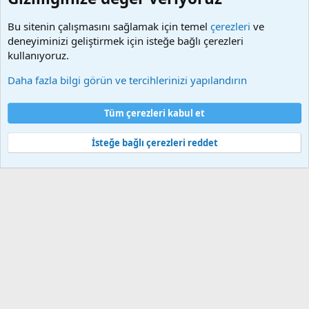
kaldırılacaktır. Sitemizde Bulunan Videolar YouTube,
Facebook, Dailymotion, v.b. video paylaşım sitelerinden
Bu sitenin çalışmasını sağlamak için temel
çerezleri
ve
alınmaktadır. Telif hakları sorumluluğu bu sitelere aittir.
deneyiminizi geliştirmek için isteğe bağlı çerezleri
Videoların hiç biri sunucularımızda bulunmamaktadır.
kullanıyoruz.
Daha fazla bilgi görün ve tercihlerinizi yapılandırın
Çerezler
Bize ulaşın
Şartlar ve kurallar
Gizlilik politikası
Yardım
Tüm çerezleri kabul et
Ana sayfa
R
S
S
İsteğe bağlı çerezleri reddet
®
Community platform by XenForo
© 2010-2025 XenForo Ltd.
Bu forum XenGenTr © 2014 - 2026 ürünleri ile desteklenmektedir