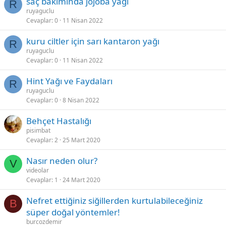
saç bakımında jojoba yağı
R
ruyaguclu
Cevaplar
0
11 Nisan 2022
kuru ciltler için sarı kantaron yağı
R
ruyaguclu
Cevaplar
0
11 Nisan 2022
Hint Yağı ve Faydaları
R
ruyaguclu
Cevaplar
0
8 Nisan 2022
Behçet Hastalığı
pisimbat
Cevaplar
2
25 Mart 2020
Nasır neden olur?
V
videolar
Cevaplar
1
24 Mart 2020
Nefret ettiğiniz siğillerden kurtulabileceğiniz
B
süper doğal yöntemler!
burcozdemir