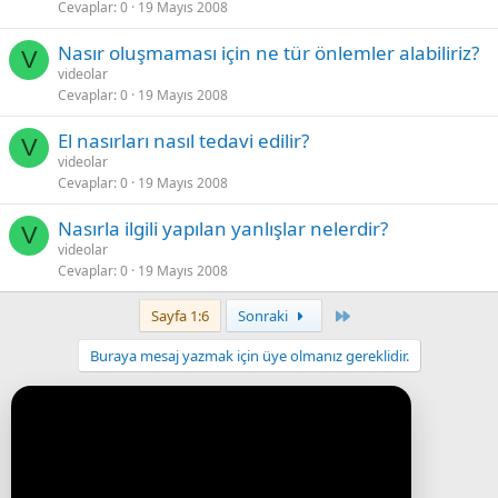
Cevaplar
0
19 Mayıs 2008
Nasır oluşmaması için ne tür önlemler alabiliriz?
V
videolar
Cevaplar
0
19 Mayıs 2008
El nasırları nasıl tedavi edilir?
V
videolar
Cevaplar
0
19 Mayıs 2008
Nasırla ilgili yapılan yanlışlar nelerdir?
V
videolar
Cevaplar
0
19 Mayıs 2008
Last
Sayfa 1:6
Sonraki
Buraya mesaj yazmak için üye olmanız gereklidir.