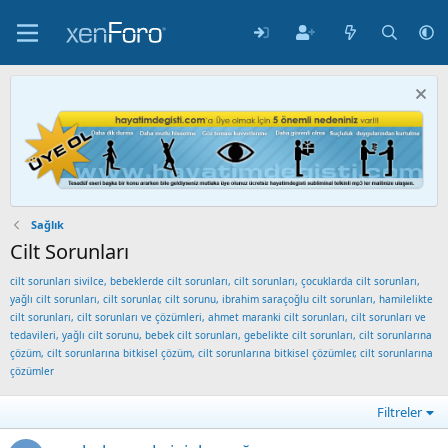
Sağlık
Cilt Sorunları
cilt sorunları sivilce, bebeklerde cilt sorunları, cilt sorunları, çocuklarda cilt sorunları,
yağlı cilt sorunları, cilt sorunlar, cilt sorunu, ibrahim saraçoğlu cilt sorunları, hamilelikte
cilt sorunları, cilt sorunları ve çözümleri, ahmet maranki cilt sorunları, cilt sorunları ve
tedavileri, yağlı cilt sorunu, bebek cilt sorunları, gebelikte cilt sorunları, cilt sorunlarına
çözüm, cilt sorunlarına bitkisel çözüm, cilt sorunlarına bitkisel çözümler, cilt sorunlarına
çözümler
Filtreler