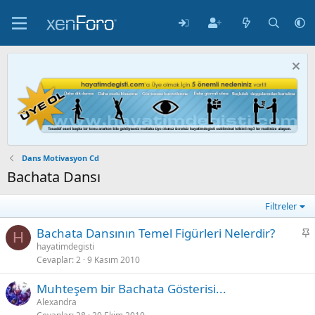
Dans Motivasyon Cd
Bachata Dansı
Filtreler
S
Bachata Dansının Temel Figürleri Nelerdir?
H
a
hayatimdegisti
Cevaplar
2
9 Kasım 2010
b
i
Muhteşem bir Bachata Gösterisi...
t
Alexandra