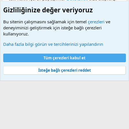
taktirde, ilgili konu en geç 48 saat içerisinde
Gizliliğinize değer veriyoruz
kaldırılacaktır. Sitemizde Bulunan Videolar YouTube,
Facebook, Dailymotion, v.b. video paylaşım sitelerinden
Bu sitenin çalışmasını sağlamak için temel
çerezleri
ve
alınmaktadır. Telif hakları sorumluluğu bu sitelere aittir.
deneyiminizi geliştirmek için isteğe bağlı çerezleri
Videoların hiç biri sunucularımızda bulunmamaktadır.
kullanıyoruz.
Daha fazla bilgi görün ve tercihlerinizi yapılandırın
Çerezler
Bize ulaşın
Şartlar ve kurallar
Gizlilik politikası
Yardım
Tüm çerezleri kabul et
Ana sayfa
R
S
S
İsteğe bağlı çerezleri reddet
®
Community platform by XenForo
© 2010-2025 XenForo Ltd.
Bu forum XenGenTr © 2014 - 2026 ürünleri ile desteklenmektedir