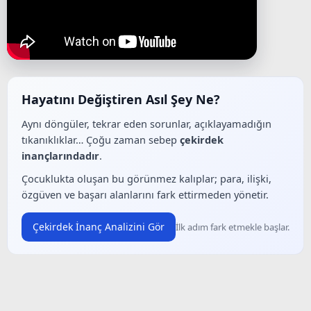
Hayatını Değiştiren Asıl Şey Ne?
Aynı döngüler, tekrar eden sorunlar, açıklayamadığın
tıkanıklıklar… Çoğu zaman sebep
çekirdek
inançlarındadır
.
Çocuklukta oluşan bu görünmez kalıplar; para, ilişki,
özgüven ve başarı alanlarını fark ettirmeden yönetir.
Çekirdek İnanç Analizini Gör
İlk adım fark etmekle başlar.