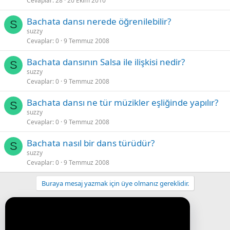
Cevaplar
28
20 Ekim 2010
Bachata dansı nerede öğrenilebilir?
S
suzzy
Cevaplar
0
9 Temmuz 2008
Bachata dansının Salsa ile ilişkisi nedir?
S
suzzy
Cevaplar
0
9 Temmuz 2008
Bachata dansı ne tür müzikler eşliğinde yapılır?
S
suzzy
Cevaplar
0
9 Temmuz 2008
Bachata nasıl bir dans türüdür?
S
suzzy
Cevaplar
0
9 Temmuz 2008
Buraya mesaj yazmak için üye olmanız gereklidir.