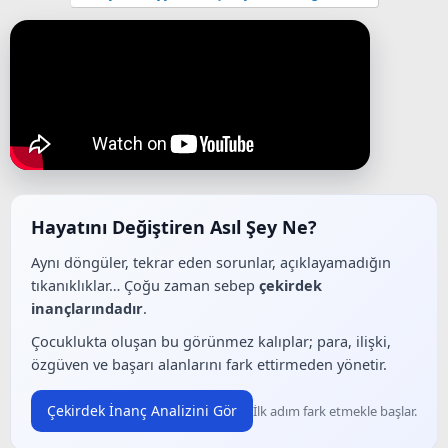
Hayatını Değiştiren Asıl Şey Ne?
Aynı döngüler, tekrar eden sorunlar, açıklayamadığın
tıkanıklıklar… Çoğu zaman sebep
çekirdek
inançlarındadır
.
Çocuklukta oluşan bu görünmez kalıplar; para, ilişki,
özgüven ve başarı alanlarını fark ettirmeden yönetir.
Çekirdek İnanç Analizini Gör
İlk adım fark etmekle başlar.