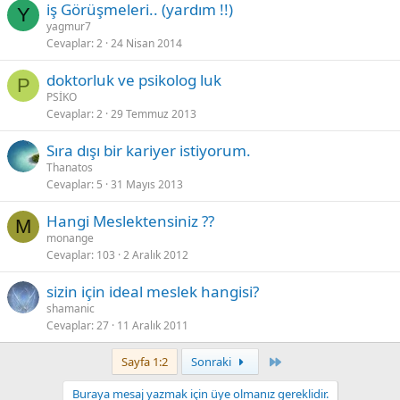
iş Görüşmeleri.. (yardım !!)
Y
yagmur7
Cevaplar
2
24 Nisan 2014
doktorluk ve psikolog luk
P
PSİKO
Cevaplar
2
29 Temmuz 2013
Sıra dışı bir kariyer istiyorum.
Thanatos
Cevaplar
5
31 Mayıs 2013
Hangi Meslektensiniz ??
M
monange
Cevaplar
103
2 Aralık 2012
sizin için ideal meslek hangisi?
shamanic
Cevaplar
27
11 Aralık 2011
Last
Sayfa 1:2
Sonraki
Buraya mesaj yazmak için üye olmanız gereklidir.