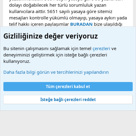
dolayı doğabilecek her türlü sorumluluk yazan
kullanıcılara aittir. 5651 sayılı yasaya göre sitemiz
mesajları kontrolle yükümlü olmayıp, yasaya aykırı yada
telif hakkı içeren paylaşımlar
BURADAN
bize ulaşıldığı
taktirde, ilgili konu en geç 48 saat içerisinde
Gizliliğinize değer veriyoruz
kaldırılacaktır. Sitemizde Bulunan Videolar YouTube,
Facebook, Dailymotion, v.b. video paylaşım sitelerinden
Bu sitenin çalışmasını sağlamak için temel
çerezleri
ve
alınmaktadır. Telif hakları sorumluluğu bu sitelere aittir.
deneyiminizi geliştirmek için isteğe bağlı çerezleri
Videoların hiç biri sunucularımızda bulunmamaktadır.
kullanıyoruz.
Daha fazla bilgi görün ve tercihlerinizi yapılandırın
Çerezler
Bize ulaşın
Şartlar ve kurallar
Gizlilik politikası
Yardım
Tüm çerezleri kabul et
Ana sayfa
R
S
S
İsteğe bağlı çerezleri reddet
®
Community platform by XenForo
© 2010-2025 XenForo Ltd.
Bu forum XenGenTr © 2014 - 2026 ürünleri ile desteklenmektedir