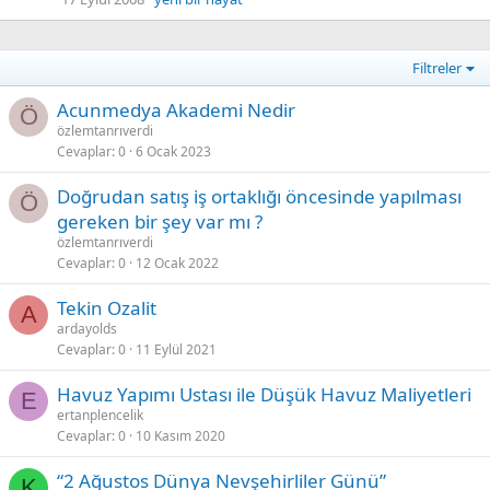
Filtreler
Acunmedya Akademi Nedir
Ö
özlemtanrıverdi
Cevaplar
0
6 Ocak 2023
Doğrudan satış iş ortaklığı öncesinde yapılması
Ö
gereken bir şey var mı ?
özlemtanrıverdi
Cevaplar
0
12 Ocak 2022
Tekin Ozalit
A
ardayolds
Cevaplar
0
11 Eylül 2021
Havuz Yapımı Ustası ile Düşük Havuz Maliyetleri
E
ertanplencelik
Cevaplar
0
10 Kasım 2020
“2 Ağustos Dünya Nevşehirliler Günü”
K