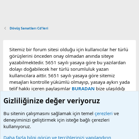
Dövüş Sanatları Cd'leri
Sitemiz bir forum sitesi olduğu için kullanıcılar her türlü
görüşlerini önceden onay olmadan anında siteye
yazabilmektedir. 5651 sayılı yasaya göre bu yazılardan
dolayı doğabilecek her türlü sorumluluk yazan
kullanıcılara aittir. 5651 sayılı yasaya göre sitemiz
mesajları kontrolle yükümlü olmayıp, yasaya aykırı yada
telif hakkı içeren paylaşımlar
BURADAN
bize ulaşıldığı
taktirde, ilgili konu en geç 48 saat içerisinde
Gizliliğinize değer veriyoruz
kaldırılacaktır. Sitemizde Bulunan Videolar YouTube,
Facebook, Dailymotion, v.b. video paylaşım sitelerinden
Bu sitenin çalışmasını sağlamak için temel
çerezleri
ve
alınmaktadır. Telif hakları sorumluluğu bu sitelere aittir.
deneyiminizi geliştirmek için isteğe bağlı çerezleri
Videoların hiç biri sunucularımızda bulunmamaktadır.
kullanıyoruz.
Daha fazla bilgi görün ve tercihlerinizi yapılandırın