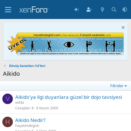
Dövüş Sanatları Cd'leri
Aikido
Filtreler
Aikido'ya ilgi duyanlara güzel bir dojo tavsiyesi
V
vehbi
Cevaplar
8
8 Kasım 2009
Aikido Nedir?
H
hayatimdegisti