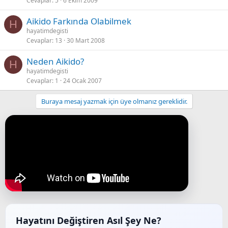
Cevaplar
5
6 Ekim 2009
Aikido Farkında Olabilmek
H
hayatimdegisti
Cevaplar
13
30 Mart 2008
Neden Aikido?
H
hayatimdegisti
Cevaplar
1
24 Ocak 2007
Buraya mesaj yazmak için üye olmanız gereklidir.
Hayatını Değiştiren Asıl Şey Ne?