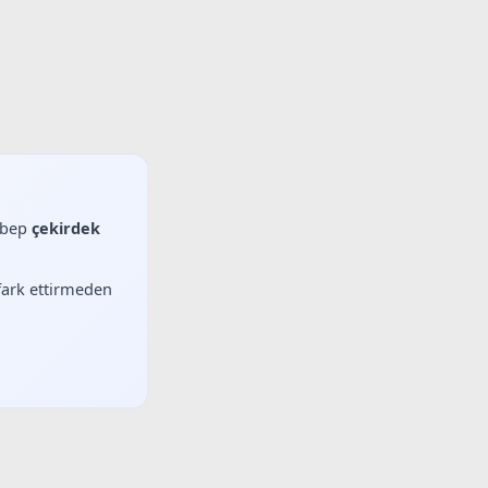
sebep
çekirdek
 fark ettirmeden