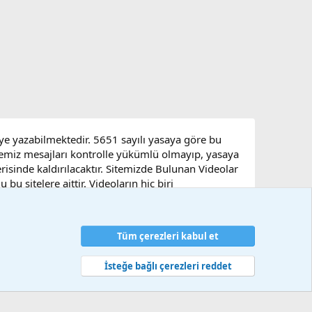
eye yazabilmektedir. 5651 sayılı yasaya göre bu
sitemiz mesajları kontrolle yükümlü olmayıp, yasaya
çerisinde kaldırılacaktır. Sitemizde Bulunan Videolar
u sitelere aittir. Videoların hiç biri
Tüm çerezleri kabul et
artlar ve kurallar
Gizlilik politikası
Yardım
Ana sayfa
R
S
S
İsteğe bağlı çerezleri reddet