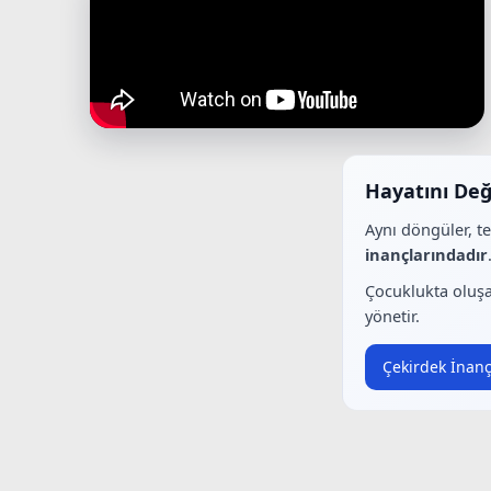
Hayatını Değ
Aynı döngüler, t
inançlarındadır
Çocuklukta oluşa
yönetir.
Çekirdek İnanç