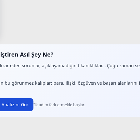
iştiren Asıl Şey Ne?
ekrar eden sorunlar, açıklayamadığın tıkanıklıklar… Çoğu zaman 
.
n bu görünmez kalıplar; para, ilişki, özgüven ve başarı alanlarını
 Analizini Gör
İlk adım fark etmekle başlar.