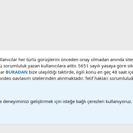
ullanıcılar her türlü görüşlerini önceden onay olmadan anında sit
ü sorumluluk yazan kullanıcılara aittir. 5651 sayılı yasaya göre 
lar
BURADAN
bize ulaşıldığı taktirde, ilgili konu en geç 48 saat i
deo paylaşım sitelerinden alınmaktadır. Telif hakları sorumluluğu b
 deneyiminizi geliştirmek için isteğe bağlı çerezleri kullanıyoruz.
Bize ulaşın
Ş
®
Community platform by XenForo
© 2010-2025 XenForo Ltd.
Bu forum XenGenTr © 2014 - 2026 ürünleri ile desteklenmektedir